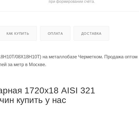
при формировании счёта.
КАК КУПИТЬ
ОПЛАТА
ДОСТАВКА
18Н10Т/08Х18Н10Т) на металлобазе Черметком. Продажа оптом 
й за тонну / от 283 500 рублей за метр в Москве.
рная 1720х18 AISI 321
ин купить у нас