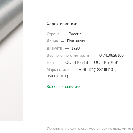
Характеристики
Страна
—
Россия
Длина
—
Под заказ
Диаметр
—
1720
Вес погонного метра. тн
—
0.7410929105
Гост
—
ГОСТ 11068-81, ГОСТ 10704-91
Марка стали
—
AISI 321(12Х18Н10Т,
08Х18Н10Т)
Все характеристики
Указанная на сайте стоимость носит ознакомите