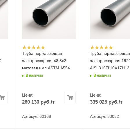
Труба нержавеющая
Труба нержавеюща
0
электросварная 48.3x2
электросварная 192
матовая имп ASTM A554
AISI 316Ti 10Х17Н1
В наличии
В наличии
Цена:
Цена:
260 130
руб.
/т
335 025
руб.
/т
Артикул: 60168
Артикул: 33032