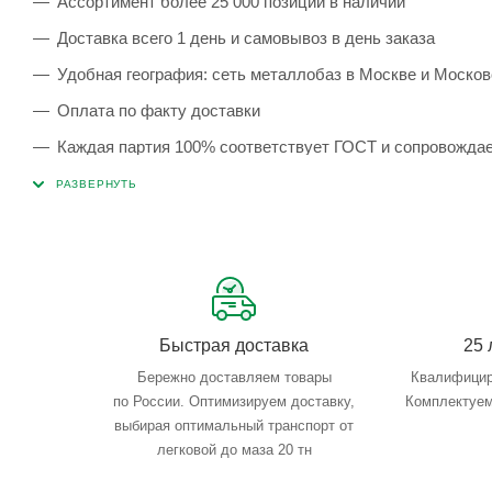
Ассортимент более 25 000 позиций в наличии
Доставка всего 1 день и самовывоз в день заказа
Удобная география: сеть металлобаз в Москве и Москов
Оплата по факту доставки
Каждая партия 100% соответствует ГОСТ и сопровожда
Сервисные услуги: резка, гибка, металлообработка
Тройной весовой контроль: въезд, погрузка, выезд
Быстрая доставка
25 
Бережно доставляем товары
Квалифицир
по России. Оптимизируем доставку,
Комплектуем
выбирая оптимальный транспорт от
легковой до маза 20 тн