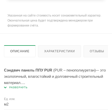
Указанная на сайте стоимость носит ознакомительный характер.
Окончательная цена будет подтверждена менеджером при
формировании счёта.
ОПИСАНИЕ
ХАРАКТЕРИСТИКИ
ОТЗЫВЫ
Сэндвич панель ППУ PUR
(PUR – пенополиуретан)–- это
экологичный, влагостойкий и долговечный строительный
материал.
Состоит из 3-х слоев. Нижний и верхний – это
Ед. изм.
оцинкованный металл российского производства, середина
м2
– пенополиуретан. Имеет высокие теплоизоляционные