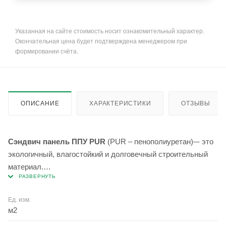
Указанная на сайте стоимость носит ознакомительный характер.
Окончательная цена будет подтверждена менеджером при
формировании счёта.
ОПИСАНИЕ
ХАРАКТЕРИСТИКИ
ОТЗЫВЫ
Сэндвич панель ППУ PUR
(PUR – пенополиуретан)–- это
экологичный, влагостойкий и долговечный строительный
материал.
Состоит из 3-х слоев. Нижний и верхний – это
Ед. изм.
оцинкованный металл российского производства, середина
м2
– пенополиуретан. Имеет высокие теплоизоляционные