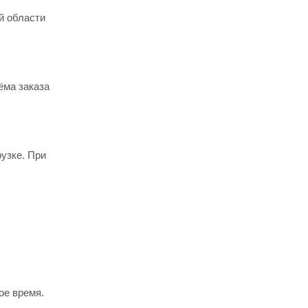
й области
ёма заказа
узке. При
ое время.