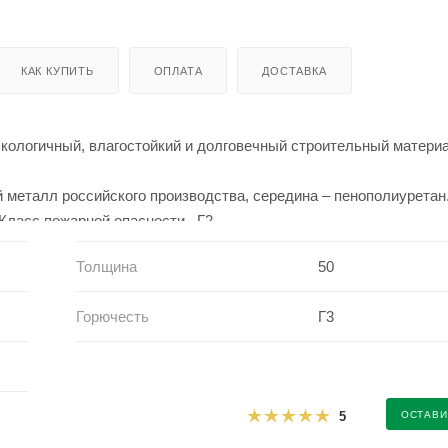
КАК КУПИТЬ
ОПЛАТА
ДОСТАВКА
экологичный, влагостойкий и долговечный строительный материа
й металл российского производства, середина – пенополиуретан
 Класс пожарной опасности –Г2
Толщина
50
, коттеджей, для строительства холодильных камер. Применяют
.
Горючесть
Г3
до 16 метров. По ширине стеновые 1185мм, кровельные – 1000мм
 160мм. Периодическая линия дает нам возможность изготовлен
5
ОСТАВИ