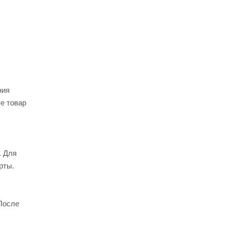
ния
е товар
. Для
рты.
После