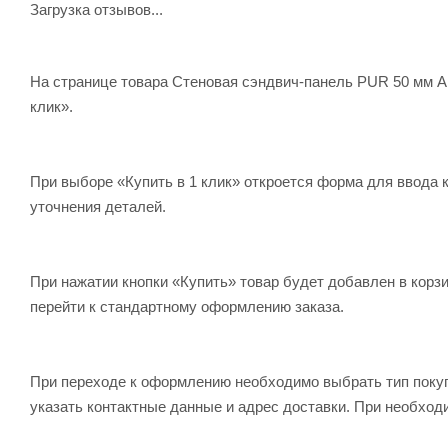
Загрузка отзывов...
Мы производим сэндвич панели как с гладкой, так и с пр
качественные саморезы, изготовленные по немецкой технол
На странице товара Стеновая сэндвич-панель PUR 50 мм Ais
клик».
При выборе «Купить в 1 клик» откроется форма для ввода 
уточнения деталей.
При нажатии кнопки «Купить» товар будет добавлен в кор
перейти к стандартному оформлению заказа.
При переходе к оформлению необходимо выбрать тип поку
указать контактные данные и адрес доставки. При необход