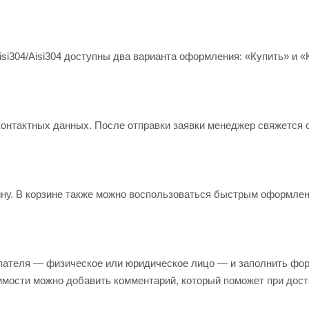
офилированной поверхностью, любых цветов RAL. Применяем тол
огии.
i304/Aisi304 доступны два варианта оформления: «Купить» и «К
контактных данных. После отправки заявки менеджер свяжется 
зину. В корзине также можно воспользоваться быстрым оформле
пателя — физическое или юридическое лицо — и заполнить фор
имости можно добавить комментарий, который поможет при дост