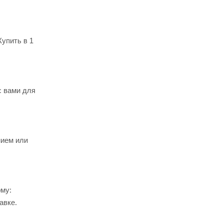
ько
упить в 1
с вами для
нием или
му:
авке.