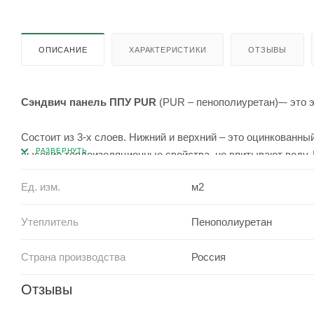
ОПИСАНИЕ
ХАРАКТЕРИСТИКИ
ОТЗЫВЫ
Сэндвич панель ППУ PUR
(PUR – пенополиуретан)–- это 
Состоит из 3-х слоев. Нижний и верхний – это оцинкованны
высокие теплоизоляционные свойства, не впитывают воду.
Ед. изм.
м2
Используется для каркасного малоэтажного строительства
утеплений зданий в агропромышленной и пищевой отраслях
Утеплитель
Пенополиуретан
Страна производства
Россия
Оборудование позволяет изготовить панели длиной от 1,5 
толщиной стеновые от 40 до 200мм, кровельные – от 40 до
Отзывы
минимального объема, можно от одной пачки.