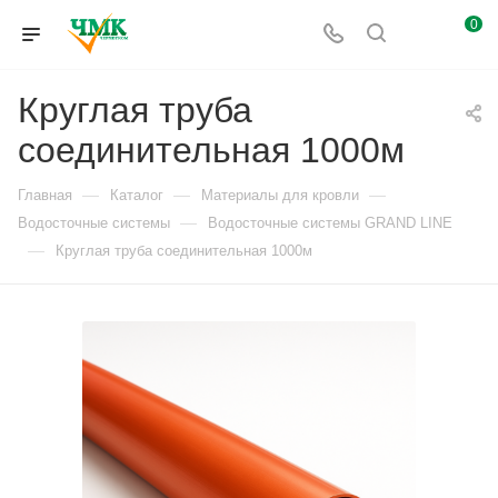
0
Круглая труба
соединительная 1000м
—
—
—
Главная
Каталог
Материалы для кровли
—
Водосточные системы
Водосточные системы GRAND LINE
—
Круглая труба соединительная 1000м