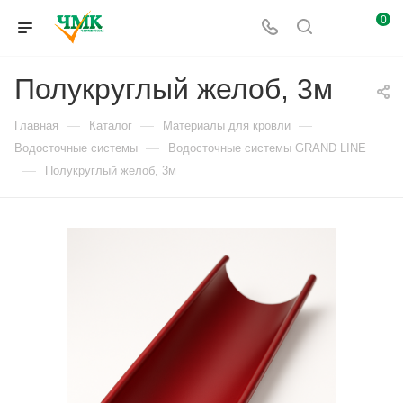
0
Полукруглый желоб, 3м
—
—
—
Главная
Каталог
Материалы для кровли
—
Водосточные системы
Водосточные системы GRAND LINE
—
Полукруглый желоб, 3м