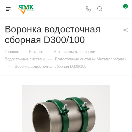
0
Воронка водосточная
сборная D300/100
—
—
—
Главная
Каталог
Материалы для кровли
—
Водосточные системы
Водосточные системы Металлпрофиль
—
Воронка водосточная сборная D300/100