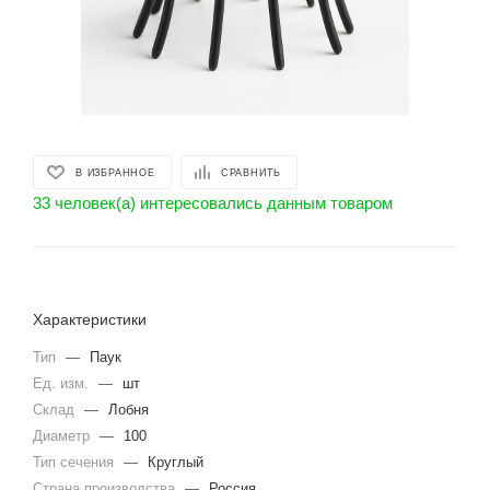
В ИЗБРАННОЕ
СРАВНИТЬ
33 человек(а) интересовались данным товаром
Характеристики
Тип
—
Паук
Ед. изм.
—
шт
Склад
—
Лобня
Диаметр
—
100
Тип сечения
—
Круглый
Страна производства
—
Россия