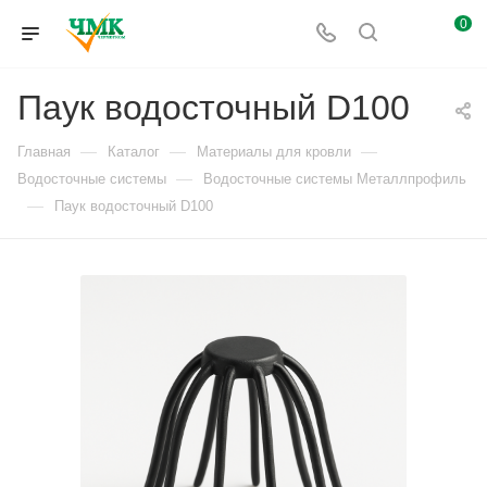
0
Паук водосточный D100
—
—
—
Главная
Каталог
Материалы для кровли
—
Водосточные системы
Водосточные системы Металлпрофиль
—
Паук водосточный D100