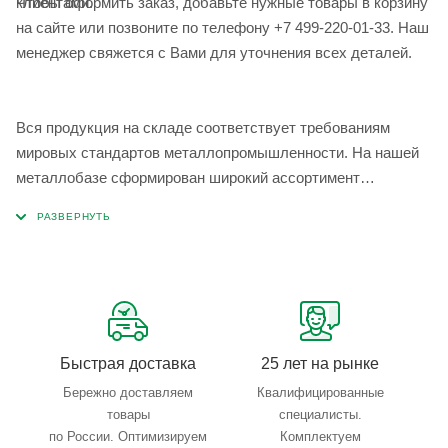
Чтобы оформить заказ, добавьте нужные товары в корзину
клиентами.
на сайте или позвоните по телефону +7 499-220-01-33. Наш
менеджер свяжется с Вами для уточнения всех деталей.
Вся продукция на складе соответствует требованиям
мировых стандартов металлопромышленности. На нашей
металлобазе сформирован широкий ассортимент
металлопроката, который позволяет учесть любые
запросы по типу, назначению, размерам и техническим
параметрам.
Быстрая доставка
25 лет на рынке
Бережно доставляем
Квалифицированные
товары
специалисты.
по России. Оптимизируем
Комплектуем