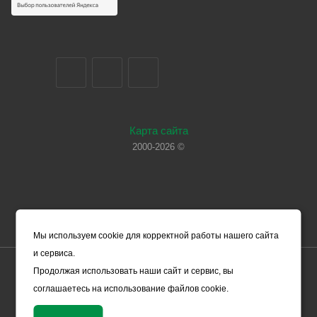
Карта сайта
2000-2026 ©
Мы используем cookie для корректной работы нашего сайта
и сервиса.
Цены, указанные на сайте, носят справочный характер и не
Продолжая использовать наши сайт и сервис, вы
являются офертой (в соответствии со ст. 435 ГК РФ). Они могут
соглашаетесь на использование файлов cookie.
изменяться в зависимости от рыночной ситуации и не влекут за
собой обязательств ООО «ЧЕРМЕТ.КОМ» по заключению