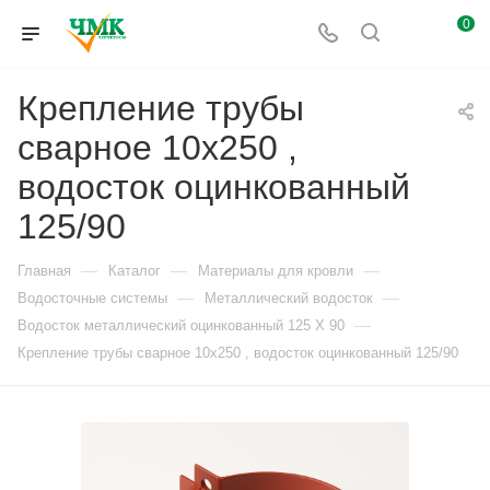
0
Крепление трубы
сварное 10x250 ,
водосток оцинкованный
125/90
—
—
—
Главная
Каталог
Материалы для кровли
—
—
Водосточные системы
Металлический водосток
—
Водосток металлический оцинкованный 125 X 90
Крепление трубы сварное 10x250 , водосток оцинкованный 125/90