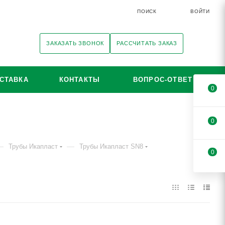
ПОИСК
ВОЙТИ
ЗАКАЗАТЬ ЗВОНОК
РАССЧИТАТЬ ЗАКАЗ
СТАВКА
КОНТАКТЫ
ВОПРОС-ОТВЕТ
0
0
—
—
Трубы Икапласт
Трубы Икапласт SN8
0