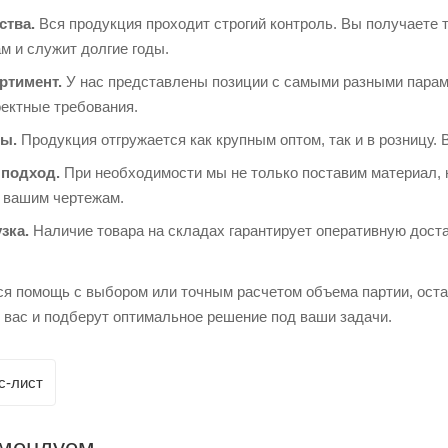
ства.
Вся продукция проходит строгий контроль. Вы получаете 
м и служит долгие годы.
ртимент.
У нас представлены позиции с самыми разными парам
оектные требования.
ы.
Продукция отгружается как крупным оптом, так и в розницу. 
подход.
При необходимости мы не только поставим материал, 
о вашим чертежам.
зка.
Наличие товара на складах гарантирует оперативную доста
ся помощь с выбором или точным расчетом объема партии, ост
 вас и подберут оптимальное решение под ваши задачи.
с-лист
омендуем