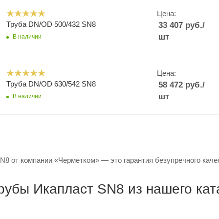
Цена:
Труба DN/OD 500/432 SN8
33 407
руб.
/
шт
В наличии
Цена:
Труба DN/OD 630/542 SN8
58 472
руб.
/
шт
В наличии
8 от компании «Черметком» — это гарантия безупречного качес
рубы Икапласт SN8 из нашего кат