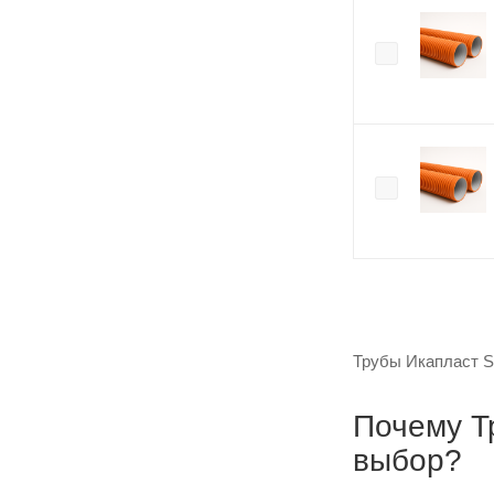
Трубы Икапласт SN
Почему Т
выбор?