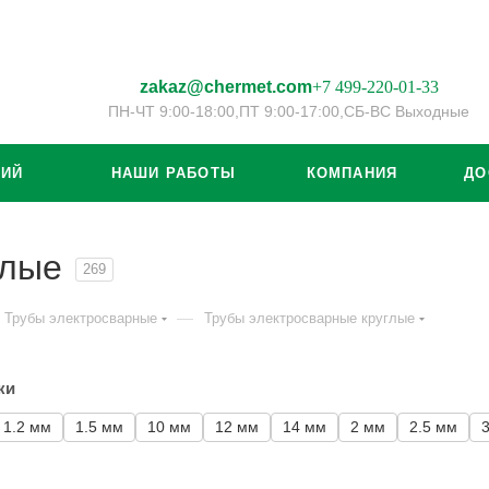
zakaz@chermet.com
+7 499-220-01-33
ПН-ЧТ 9:00-18:00,
ПТ 9:00-17:00,
СБ-ВС Выходные
ЦИЙ
НАШИ РАБОТЫ
КОМПАНИЯ
ДО
глые
269
—
Трубы электросварные
Трубы электросварные круглые
ки
1.2 мм
1.5 мм
10 мм
12 мм
14 мм
2 мм
2.5 мм