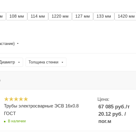
мм
108 мм
114 мм
1220 мм
127 мм
133 мм
1420 мм
астание)
Диаметр
Толщина стенки
е
Цена:
Трубы электросварные ЭСВ 16х0.8
67 085
руб.
/т
ГОСТ
20.12
руб.
/
пог.м
В наличии