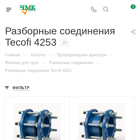
0
Разборные соединения
Tecofi 4253
22
—
—
—
Главная
Каталог
Трубопроводная арматура
—
—
Фитинги для труб
Разборные соединения
Разборные соединения Tecofi 4253
ФИЛЬТР