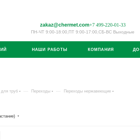
zakaz@chermet.com
+7 499-220-01-33
ПН-ЧТ 9:00-18:00,
ПТ 9:00-17:00,
СБ-ВС Выходные
ЦИЙ
НАШИ РАБОТЫ
КОМПАНИЯ
ДО
—
—
 для труб
Переходы
Переходы нержавеющие
астание)