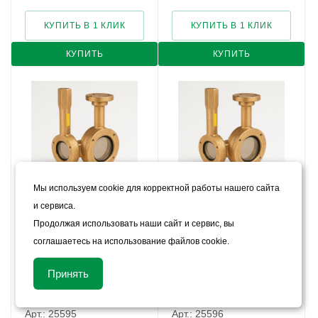
КУПИТЬ В 1 КЛИК
КУПИТЬ В 1 КЛИК
КУПИТЬ
КУПИТЬ
Мы используем cookie для корректной работы нашего сайта
и сервиса.
Смеситель модели TPW
Смеситель модели TPW
Продолжая использовать наши сайт и сервис, вы
Mk2 Ду-150 Ру-16
Mk2 Ду-200 Ру-16
соглашаетесь на использование файлов cookie.
В наличии
В наличии
Цена:
Цена:
Принять
11 550
руб.
/шт
8 570
руб.
/шт
Арт.: 25595
Арт.: 25596