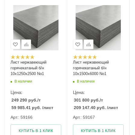
Лист нержавеющий
Лист нержавеющий
горячекатаный б/н
горячекатаный б/н
10х1250х2500 No1
10х1500х6000 No1
В наличии
В наличии
Цена:
Цена:
249 290
руб.
/т
301 800
руб.
/т
59 985.41
руб.
/лист
209 147.40
руб.
/лист
Арт.: 59166
Арт.: 59167
КУПИТЬ В 1 КЛИК
КУПИТЬ В 1 КЛИК