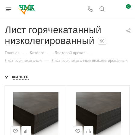
0
Лист горячекатанный
низколегированный
96
—
—
—
Главная
Каталог
Листовой прокат
—
Лист горячекатаный
Лист горячекатанный низколегированный
ФИЛЬТР