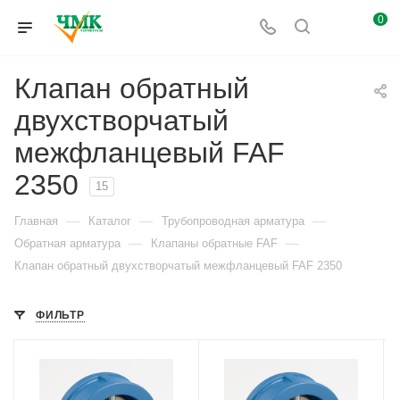
0
Клапан обратный
двухстворчатый
межфланцевый FAF
2350
15
—
—
—
Главная
Каталог
Трубопроводная арматура
—
—
Обратная арматура
Клапаны обратные FAF
Клапан обратный двухстворчатый межфланцевый FAF 2350
ФИЛЬТР