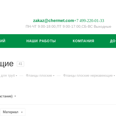
zakaz@chermet.com
+7 499-220-01-33
ПН-ЧТ 9:00-18:00,
ПТ 9:00-17:00,
СБ-ВС Выходные
ЦИЙ
НАШИ РАБОТЫ
КОМПАНИЯ
ДО
щие
41
—
—
 для труб
Фланцы плоские
Фланцы плоские нержавеющие
астание)
Материал