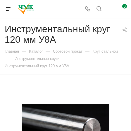
0
Инструментальный круг
120 мм У8А
—
—
—
Главная
Каталог
Сортовой прокат
Круг стальной
—
—
Инструментальные круги
Инструментальный круг 120 мм У8А