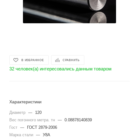
В ИЗБРАННОЕ
СРАВНИТЬ
32 человек(а) интересовались данным товаром
Характеристики
Диаметр
—
120
Вес погонного метра. тн
—
0.08878140839
Гост
—
ГОСТ 2879-2006
Марка стали
—
У8А