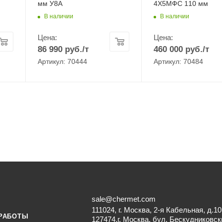
мм У8А
4Х5МФС 110 мм
В наличии
В наличии
Цена:
Цена:
86 990
руб.
/т
460 000
руб.
/т
Артикул: 70444
Артикул: 70484
sale@chermet.com
111024, г. Москва, 2-я Кабельная, д.10
РАБОТЫ
127474,г. Москва, бул. Бескудниковск