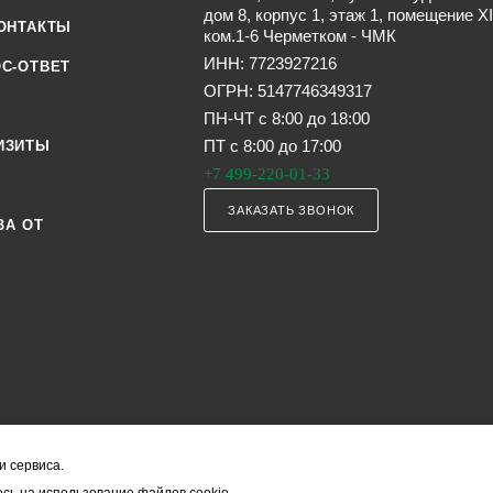
дом 8, корпус 1, этаж 1, помещение XI
ОНТАКТЫ
ком.1-6 Черметком - ЧМК
ИНН: 7723927216
С-ОТВЕТ
ОГРН: 5147746349317
ПН-ЧТ с 8:00 до 18:00
ПТ с 8:00 до 17:00
ИЗИТЫ
+7 499-220-01-33
ЗАКАЗАТЬ ЗВОНОК
ЗА ОТ
и сервиса.
я офертой (в соответствии со ст. 435 ГК РФ). Они могут изменяться в з