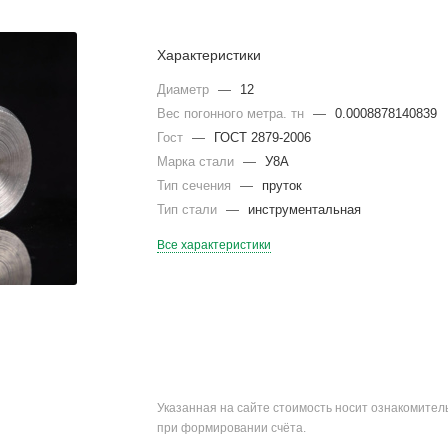
Характеристики
Диаметр
—
12
Вес погонного метра. тн
—
0.0008878140839
Гост
—
ГОСТ 2879-2006
Марка стали
—
У8А
Тип сечения
—
пруток
Тип стали
—
инструментальная
Все характеристики
Указанная на сайте стоимость носит ознакомите
при формировании счёта.