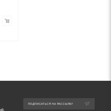
мм У8А
4Х5МФС 150 мм
В наличии
В наличии
Цена:
Цена:
70 000
руб.
/т
460 000
руб.
/т
Артикул: 70462
Артикул: 70493
ПОДПИСАТЬСЯ НА РАССЫЛКУ
ий,