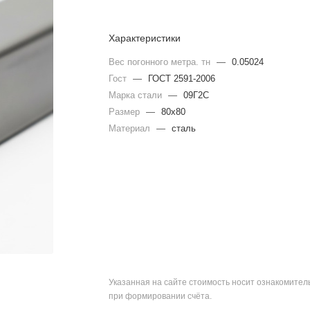
Характеристики
Вес погонного метра. тн
—
0.05024
Гост
—
ГОСТ 2591-2006
Марка стали
—
09Г2С
Размер
—
80х80
Материал
—
сталь
Указанная на сайте стоимость носит ознакомите
при формировании счёта.