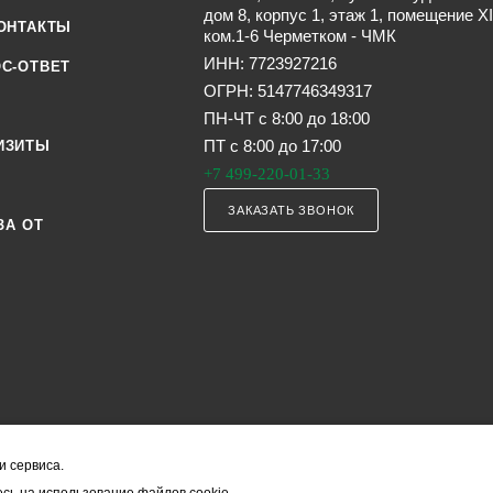
дом 8, корпус 1, этаж 1, помещение XI
ОНТАКТЫ
ком.1-6 Черметком - ЧМК
ИНН: 7723927216
С-ОТВЕТ
ОГРН: 5147746349317
ПН-ЧТ с 8:00 до 18:00
ПТ с 8:00 до 17:00
ИЗИТЫ
+7 499-220-01-33
ЗАКАЗАТЬ ЗВОНОК
ЗА ОТ
и сервиса.
я офертой (в соответствии со ст. 435 ГК РФ). Они могут изменяться в з