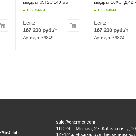
квадрат 09Г2С 140 мм
квадрат 10ХСНД 42 
В наличии
В наличии
Цена:
Цена:
167 200
руб.
/т
167 200
руб.
/т
Артикул: 69849
Артикул: 69824
sale@chermet.com
111024, г. Москва, 2-я Кабельная, д.10
РАБОТЫ
127474,г. Москва, бул. Бескудниковск