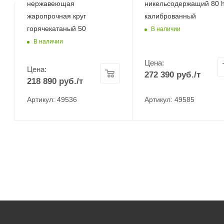
нержавеющая
никельсодержащий 80 
жаропрочная круг
калиброванный
горячекатаный 50
В наличии
В наличии
Цена:
Цена:
272 390
руб.
/т
218 890
руб.
/т
Артикул: 49536
Артикул: 49585