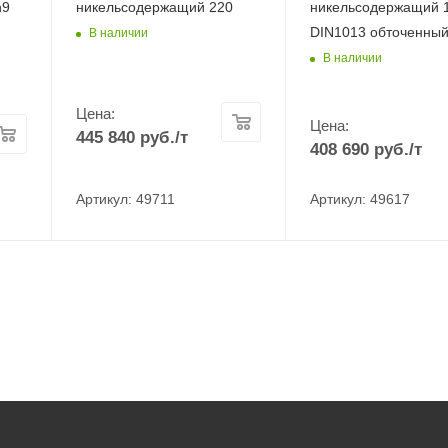
h9
никельсодержащий 220
никельсодержащий 
DIN1013 обточенны
В наличии
В наличии
Цена:
Цена:
445 840
руб.
/т
408 690
руб.
/т
Артикул: 49711
Артикул: 49617