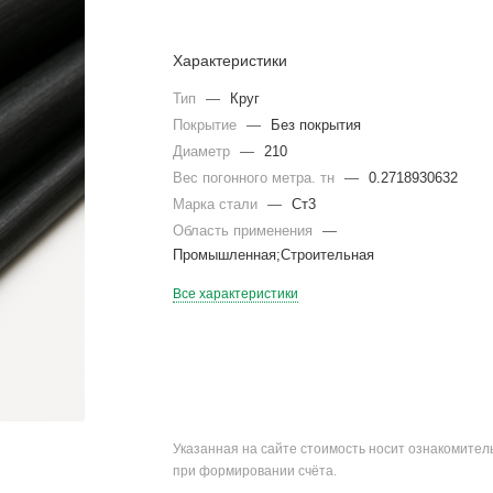
Характеристики
Тип
—
Круг
Покрытие
—
Без покрытия
Диаметр
—
210
Вес погонного метра. тн
—
0.2718930632
Марка стали
—
Ст3
Область применения
—
Промышленная;Строительная
Все характеристики
Указанная на сайте стоимость носит ознакомите
при формировании счёта.