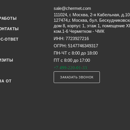
sale@chermet.com
111024, г. Москва, 2-я Кабельная, д.10
РАБОТЫ
127474,г. Москва, бул. Бескудниковск
дом 8, корпус 1, этаж 1, помещение XI
ОНТАКТЫ
ком.1-6 Черметком - ЧМК
ИНН: 7723927216
С-ОТВЕТ
ОГРН: 5147746349317
ПН-ЧТ с 8:00 до 18:00
ПТ с 8:00 до 17:00
ИЗИТЫ
+7 499-220-01-33
ЗАКАЗАТЬ ЗВОНОК
ЗА ОТ