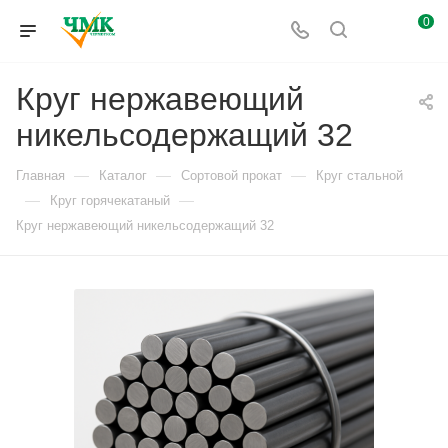
0
Круг нержавеющий
никельсодержащий 32
—
—
—
Главная
Каталог
Сортовой прокат
Круг стальной
—
—
Круг горячекатаный
Круг нержавеющий никельсодержащий 32