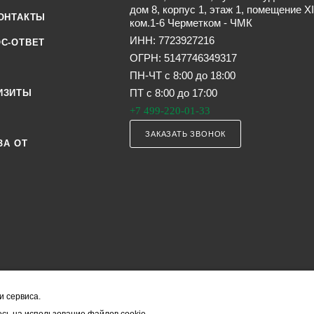
дом 8, корпус 1, этаж 1, помещение XI
ОНТАКТЫ
ком.1-6 Черметком - ЧМК
ИНН: 7723927216
С-ОТВЕТ
ОГРН: 5147746349317
ПН-ЧТ с 8:00 до 18:00
ПТ с 8:00 до 17:00
ИЗИТЫ
+7 499-220-01-33
ЗАКАЗАТЬ ЗВОНОК
ЗА ОТ
и сервиса.
я офертой (в соответствии со ст. 435 ГК РФ). Они могут изменяться в з