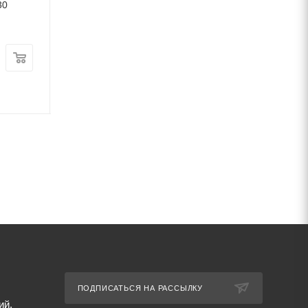
30
В наличии
В наличии
Цена:
Цена:
48 470
руб.
/т
80 230
руб.
/т
Артикул: 49746
Артикул: 49552
ПОДПИСАТЬСЯ НА РАССЫЛКУ
ий,