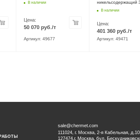
никельсодержащий 
В наличии
В наличии
Цена:
Цена:
50 070
руб.
/т
401 360
руб.
/т
Артикул: 49677
Артикул: 49471
sale@chermet.com
111024, г. Москва, 2-я Кабельная, д.10
РАБОТЫ
127474,г. Москва, бул. Бескудниковск