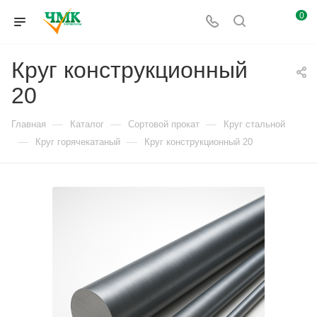
0
Круг конструкционный
20
—
—
—
Главная
Каталог
Сортовой прокат
Круг стальной
—
—
Круг горячекатаный
Круг конструкционный 20