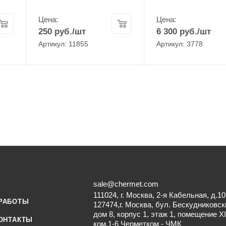
Цена:
Цена:
250
руб.
/шт
6 300
руб.
/шт
Артикул: 11855
Артикул: 3778
sale@chermet.com
111024, г. Москва, 2-я Кабельная, д.10
РАБОТЫ
127474,г. Москва, бул. Бескудниковск
дом 8, корпус 1, этаж 1, помещение XI
ОНТАКТЫ
ком.1-6 Черметком - ЧМК