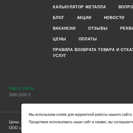
КАЛЬКУЛЯТОР МЕТАЛЛА
ВОПРО
БЛОГ
АКЦИИ
НОВОСТИ
ВАКАНСИИ
ОТЗЫВЫ
РЕКВ
ЦЕНЫ
ОПЛАТЫ
ПРАВИЛА ВОЗВРАТА ТОВАРА И ОТКА
УСЛУГ
Карта сайта
2000-2026 ©
Мы используем cookie для корректной работы нашего сайта 
Цены, указанные на сайте, носят справочный характер и не являютс
Продолжая использовать наши сайт и сервис, вы соглашаете
ООО «ЧЕРМЕТ.КОМ» по заключению Договора. Окончательная стоим