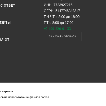
ИНН: 7723927216
С-ОТВЕТ
ОГРН: 5147746349317
ПН-ЧТ с 8:00 до 18:00
ПТ с 8:00 до 17:00
ИЗИТЫ
+7 499-220-01-33
ЗАКАЗАТЬ ЗВОНОК
ЗА ОТ
и сервиса.
я офертой (в соответствии со ст. 435 ГК РФ). Они могут изменяться в з
сь на использование файлов cookie.
ость товара формируется менеджером и уточняется вместе со срокам