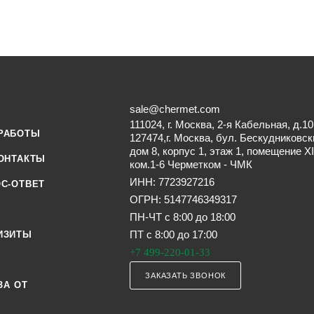
sale@chermet.com
111024, г. Москва, 2-я Кабельная, д.10
РАБОТЫ
127474,г. Москва, бул. Бескудниковск
дом 8, корпус 1, этаж 1, помещение XI
ОНТАКТЫ
ком.1-6 Черметком - ЧМК
ИНН: 7723927216
С-ОТВЕТ
ОГРН: 5147746349317
ПН-ЧТ с 8:00 до 18:00
ПТ с 8:00 до 17:00
ИЗИТЫ
+7 499-220-01-33
ЗАКАЗАТЬ ЗВОНОК
ЗА ОТ