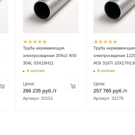
Труба нержавеющая
Труба нержавеюща
5
электросварная 204х2 AISI
электросварная 122
304L 03Х18Н11
AISI 316Ti 10Х17Н1
В наличии
В наличии
Цена:
Цена:
266 235
руб.
/т
257 765
руб.
/т
Артикул: 33151
Артикул: 32278