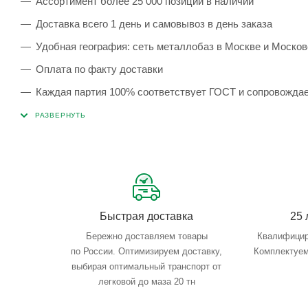
Ассортимент более 25 000 позиций в наличии
Доставка всего 1 день и самовывоз в день заказа
Удобная география: сеть металлобаз в Москве и Москов
Оплата по факту доставки
Каждая партия 100% соответствует ГОСТ и сопровожда
Сервисные услуги: резка, гибка, металлообработка
Тройной весовой контроль: въезд, погрузка, выезд
Быстрая доставка
25 
Бережно доставляем товары
Квалифицир
по России. Оптимизируем доставку,
Комплектуем
выбирая оптимальный транспорт от
легковой до маза 20 тн