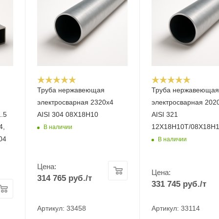
Труба нержавеющая
Труба нержавеюща
электросварная 2320х4
электросварная 202
.5
AISI 304 08Х18Н10
AISI 321
4,
12Х18Н10Т/08Х18Н
В наличии
04
В наличии
Цена:
Цена:
314 765
руб.
/т
331 745
руб.
/т
Артикул: 33458
Артикул: 33114