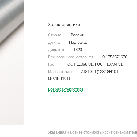
Характеристики
Страна
—
Россия
Длина
—
Под заказ
Диаметр
—
1620
Вес погонного метра. тн
—
0.1758571676
Гост
—
ГОСТ 11068-81, ГОСТ 10704-91
Марка стали
—
AISI 321(12Х18Н10Т,
08Х18Н10Т)
Все характеристики
Указанная на сайте стоимость носит ознакомите