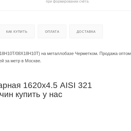
при формировании счёта.
КАК КУПИТЬ
ОПЛАТА
ДОСТАВКА
Х18Н10Т/08Х18Н10Т) на металлобазе Черметком. Продажа оптом
 за тонну / от 67 125 рублей за метр в Москве.
рная 1620х4.5 AISI 321
ин купить у нас