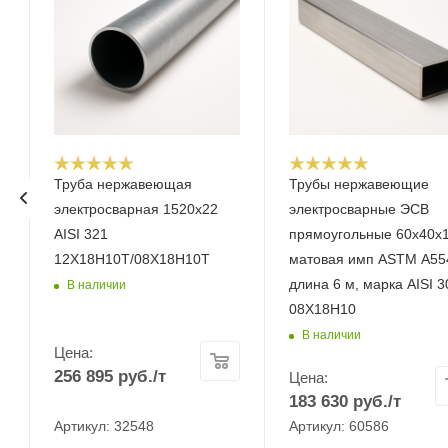
Труба нержавеющая
Трубы нержавеющие
электросварная 1520х22
электросварные ЭСВ
AISI 321
прямоугольные 60х40х1
12Х18Н10Т/08Х18Н10Т
матовая имп ASTM A55
длина 6 м, марка AISI 3
В наличии
08Х18Н10
В наличии
Цена:
256 895
руб.
/т
Цена:
183 630
руб.
/т
Артикул: 32548
Артикул: 60586