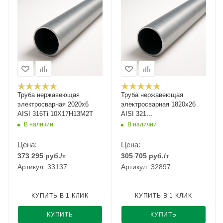
Труба нержавеющая
Труба нержавеющая
электросварная 2020х6
электросварная 1820х26
AISI 316Ti 10Х17Н13М2Т
AISI 321
12Х18Н10Т/08Х18Н10Т
В наличии
В наличии
Цена:
Цена:
373 295
руб.
/т
305 705
руб.
/т
Артикул: 33137
Артикул: 32897
КУПИТЬ В 1 КЛИК
КУПИТЬ В 1 КЛИК
КУПИТЬ
КУПИТЬ