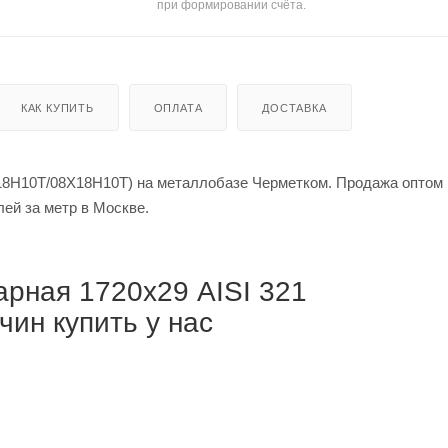
при формировании счёта.
КАК КУПИТЬ
ОПЛАТА
ДОСТАВКА
18Н10Т/08Х18Н10Т) на металлобазе Черметком. Продажа оптом 
й за тонну / от 489 765 рублей за метр в Москве.
рная 1720х29 AISI 321
ин купить у нас