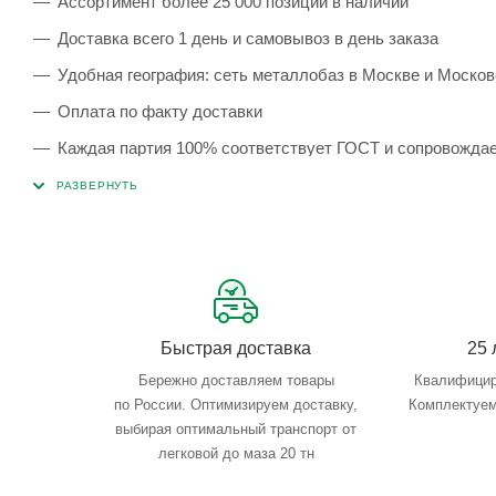
Ассортимент более 25 000 позиций в наличии
Доставка всего 1 день и самовывоз в день заказа
Удобная география: сеть металлобаз в Москве и Москов
Оплата по факту доставки
Каждая партия 100% соответствует ГОСТ и сопровожда
Сервисные услуги: резка, гибка, металлообработка
Тройной весовой контроль: въезд, погрузка, выезд
Быстрая доставка
25 
Бережно доставляем товары
Квалифицир
по России. Оптимизируем доставку,
Комплектуем
выбирая оптимальный транспорт от
легковой до маза 20 тн