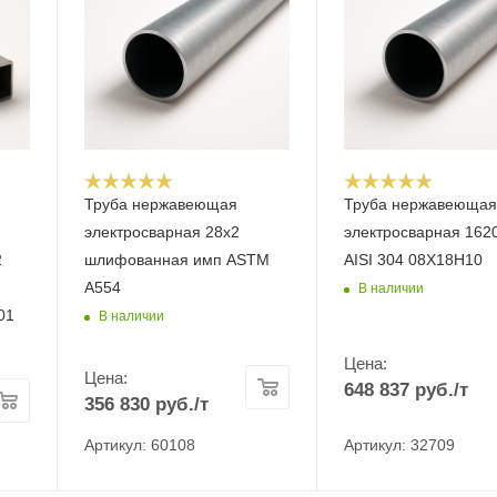
Труба нержавеющая
Труба нержавеюща
электросварная 28x2
электросварная 162
2
шлифованная имп ASTM
AISI 304 08Х18Н10
A554
В наличии
01
В наличии
Цена:
Цена:
648 837
руб.
/т
356 830
руб.
/т
Артикул: 60108
Артикул: 32709