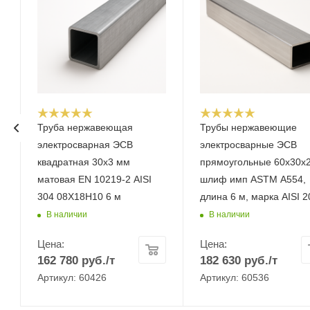
Труба нержавеющая
Трубы нержавеющие
электросварная ЭСВ
электросварные ЭСВ
квадратная 30х3 мм
прямоугольные 60х30х
матовая EN 10219-2 AISI
шлиф имп ASTM A554,
304 08Х18Н10 6 м
длина 6 м, марка AISI 2
В наличии
В наличии
Цена:
Цена:
162 780
руб.
/т
182 630
руб.
/т
Артикул: 60426
Артикул: 60536