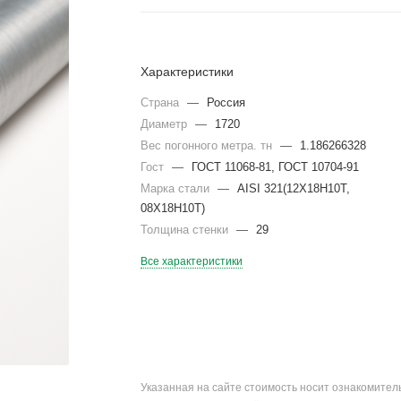
Характеристики
Страна
—
Россия
Диаметр
—
1720
Вес погонного метра. тн
—
1.186266328
Гост
—
ГОСТ 11068-81, ГОСТ 10704-91
Марка стали
—
AISI 321(12Х18Н10Т,
08Х18Н10Т)
Толщина стенки
—
29
Все характеристики
Указанная на сайте стоимость носит ознакомите