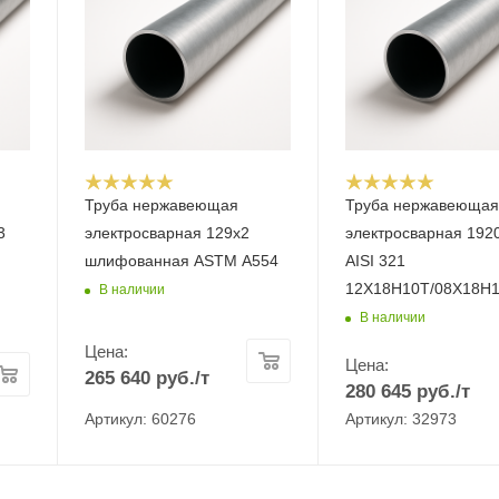
Труба нержавеющая
Труба нержавеюща
3
электросварная 129x2
электросварная 192
шлифованная ASTM A554
AISI 321
12Х18Н10Т/08Х18Н
В наличии
В наличии
Цена:
Цена:
265 640
руб.
/т
280 645
руб.
/т
Артикул: 60276
Артикул: 32973