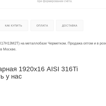
при формировании счёта.
КАК КУПИТЬ
ОПЛАТА
ДОСТАВКА
0Х17Н13М2Т) на металлобазе Черметком. Продажа оптом и в роз
й за метр в Москве.
рная 1920х16 AISI 316Ti
ь у нас