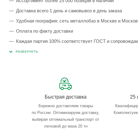
Ассортимент более 25 000 позиций в наличии
Доставка всего 1 день и самовывоз в день заказа
Удобная география: сеть металлобаз в Москве и Москов
Оплата по факту доставки
Каждая партия 100% соответствует ГОСТ и сопровожда
Сервисные услуги: резка, гибка, металлообработка
Тройной весовой контроль: въезд, погрузка, выезд
Быстрая доставка
25 
Бережно доставляем товары
Квалифицир
по России. Оптимизируем доставку,
Комплектуем
выбирая оптимальный транспорт от
легковой до маза 20 тн