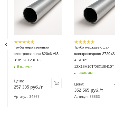
Труба нержавеющая
Труба нержавеющая
электросварная 820х6 AISI
электросварная 2720х2
310S 20Х23Н18
AISI 321
12Х18Н10Т/08Х18Н10Т
В наличии
В наличии
Цена:
Цена:
257 335
руб.
/т
352 565
руб.
/т
Артикул: 34867
Артикул: 33863