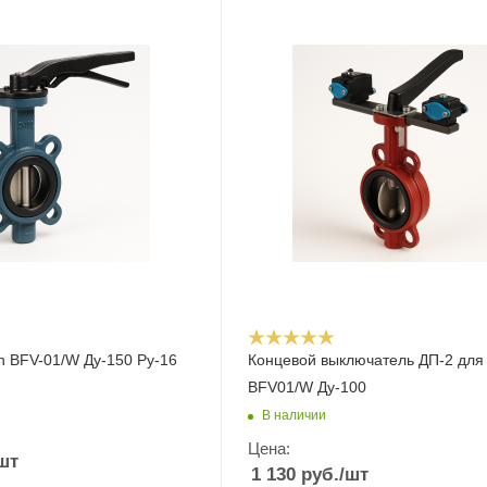
n BFV-01/W Ду-150 Ру-16
Концевой выключатель ДП-2 для
BFV01/W Ду-100
В наличии
Цена:
шт
1 130
руб.
/шт