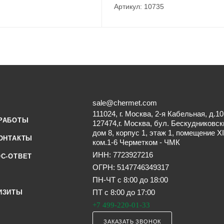
Артикул: 10735
sale@chermet.com
111024, г. Москва, 2-я Кабельная, д.10
РАБОТЫ
127474,г. Москва, бул. Бескудниковск
дом 8, корпус 1, этаж 1, помещение XI
ОНТАКТЫ
ком.1-6 Черметком - ЧМК
ИНН: 7723927216
С-ОТВЕТ
ОГРН: 5147746349317
ПН-ЧТ с 8:00 до 18:00
ПТ с 8:00 до 17:00
ИЗИТЫ
+7 499-220-01-33
ЗАКАЗАТЬ ЗВОНОК