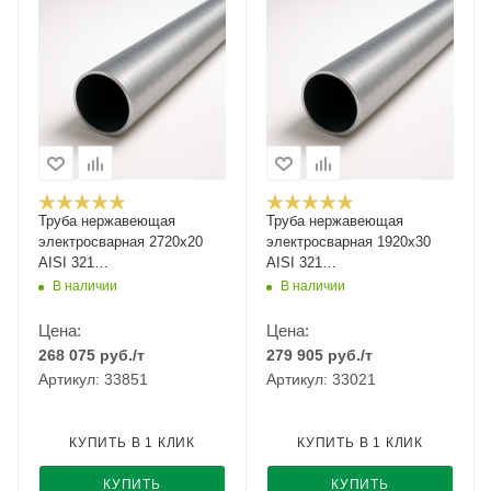
Труба нержавеющая
Труба нержавеющая
электросварная 2720х20
электросварная 1920х30
AISI 321
AISI 321
12Х18Н10Т/08Х18Н10Т
12Х18Н10Т/08Х18Н10Т
В наличии
В наличии
Цена:
Цена:
268 075
руб.
/т
279 905
руб.
/т
Артикул: 33851
Артикул: 33021
КУПИТЬ В 1 КЛИК
КУПИТЬ В 1 КЛИК
КУПИТЬ
КУПИТЬ