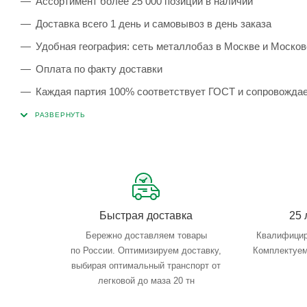
Ассортимент более 25 000 позиций в наличии
Доставка всего 1 день и самовывоз в день заказа
Удобная география: сеть металлобаз в Москве и Москов
Оплата по факту доставки
Каждая партия 100% соответствует ГОСТ и сопровожда
Сервисные услуги: резка, гибка, металлообработка
Тройной весовой контроль: въезд, погрузка, выезд
Быстрая доставка
25 
Бережно доставляем товары
Квалифицир
по России. Оптимизируем доставку,
Комплектуем
выбирая оптимальный транспорт от
легковой до маза 20 тн