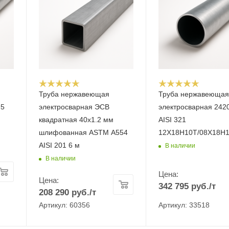
Труба нержавеющая
Труба нержавеюща
.5
электросварная ЭСВ
электросварная 242
квадратная 40х1.2 мм
AISI 321
шлифованная ASTM A554
12Х18Н10Т/08Х18Н
AISI 201 6 м
В наличии
В наличии
Цена:
Цена:
342 795
руб.
/т
208 290
руб.
/т
Артикул: 60356
Артикул: 33518