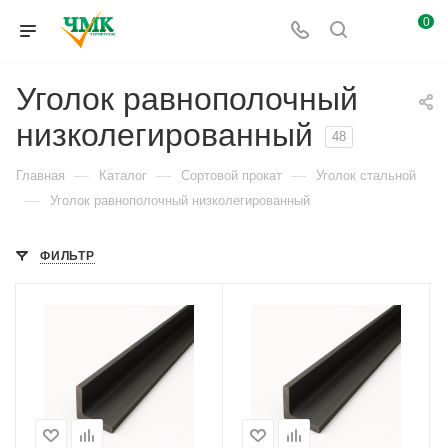
0
Уголок равнополочный
низколегированный
48
—
—
—
Главная
Каталог
Сортовой прокат
Уголок стальной
—
Уголок равнополочный низколегированный
ФИЛЬТР