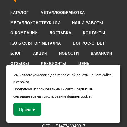
КАТАЛОГ
МЕТАЛЛООБРАБОТКА
МЕТАЛЛОКОНСТРУКЦИИ
НАШИ РАБОТЫ
О КОМПАНИИ
ДОСТАВКА
КОНТАКТЫ
КАЛЬКУЛЯТОР МЕТАЛЛА
ВОПРОС-ОТВЕТ
БЛОГ
АКЦИИ
НОВОСТИ
ВАКАНСИИ
ОТЗЫВЫ
РЕКВИЗИТЫ
ЦЕНЫ
ОПЛАТЫ
Мы используем cookie для корректной работы нашего сайта
и сервиса.
ПРАВИЛА ВОЗВРАТА ТОВАРА И ОТКАЗА ОТ УСЛУГ
Продолжая использовать наши сайт и сервис, вы
sale@chermet.com
соглашаетесь на использование файлов cookie.
111024, г. Москва, 2-я Кабельная, д.10 127474,г.
Москва, бул. Бескудниковский, дом 8, корпус 1,
Принять
этаж 1, помещение XII, ком.1-6 Черметком - ЧМК
ИНН: 7723927216
ОГРН: 5147746349317