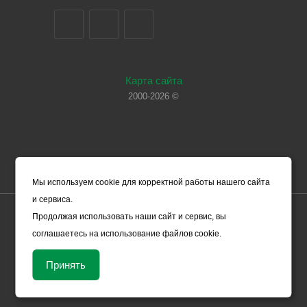
Карта сайта
2000-2026 ©
Мы используем cookie для корректной работы нашего сайта
и сервиса.
Цены, указанные на сайте, носят справочный характер и не
Продолжая использовать наши сайт и сервис, вы
являются офертой (в соответствии со ст. 435 ГК РФ). Они могут
соглашаетесь на использование файлов cookie.
изменяться в зависимости от рыночной ситуации и не влекут за
собой обязательств ООО «ЧЕРМЕТ.КОМ» по заключению
Принять
Договора. Окончательная стоимость товара формируется
менеджером и уточняется вместе со сроками поставки.