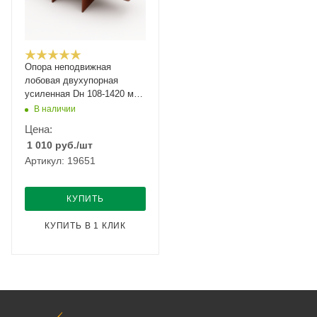
Опора неподвижная
лобовая двухупорная
усиленная Dн 108-1420 мм
Т6.00.00.000
В наличии
Цена:
1 010
руб.
/шт
Артикул: 19651
КУПИТЬ
КУПИТЬ В 1 КЛИК