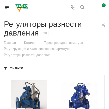
0
Регуляторы разности
давления
39
—
—
—
Главная
Каталог
Трубопроводная арматура
—
Регулирующая и балансировочная арматура
Регуляторы разности давления
ФИЛЬТР