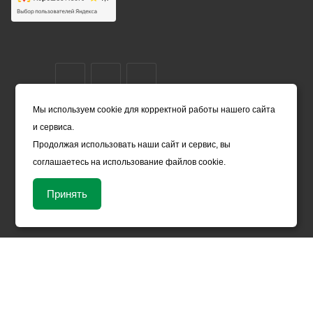
Мы используем cookie для корректной работы нашего сайта
и сервиса.
Карта сайта
Продолжая использовать наши сайт и сервис, вы
2000-2026 ©
соглашаетесь на использование файлов cookie.
Принять
Цены, указанные на сайте, носят справочный характер и не
являются офертой (в соответствии со ст. 435 ГК РФ). Они могут
изменяться в зависимости от рыночной ситуации и не влекут за