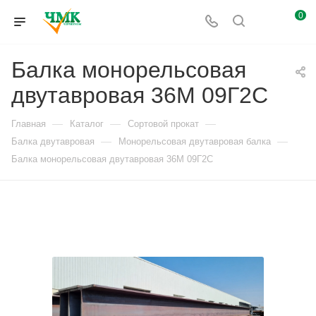
0
Балка монорельсовая
двутавровая 36М 09Г2С
—
—
—
Главная
Каталог
Сортовой прокат
—
—
Балка двутавровая
Монорельсовая двутавровая балка
Балка монорельсовая двутавровая 36М 09Г2С