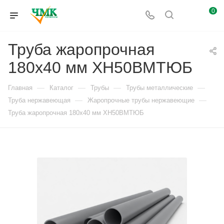
0
Труба жаропрочная
180х40 мм ХН50ВМТЮБ
—
—
—
—
Главная
Каталог
Трубы
Трубы металлические
—
—
Труба нержавеющая
Жаропрочные трубы нержавеющие
Труба жаропрочная 180х40 мм ХН50ВМТЮБ