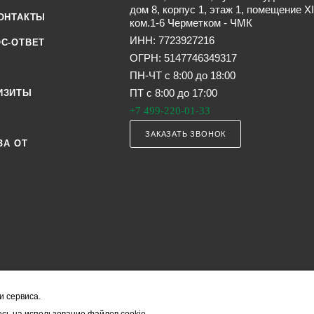
дом 8, корпус 1, этаж 1, помещение XI
ОНТАКТЫ
ком.1-6 Черметком - ЧМК
ИНН: 7723927216
С-ОТВЕТ
ОГРН: 5147746349317
ПН-ЧТ с 8:00 до 18:00
ПТ с 8:00 до 17:00
ИЗИТЫ
+7 499-220-01-33
ЗАКАЗАТЬ ЗВОНОК
ЗА ОТ
и сервиса.
я офертой (в соответствии со ст. 435 ГК РФ). Они могут изменяться в з