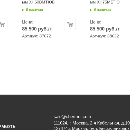
мм ХН50ВМТЮБ
мм ХН75МБТЮ
В наличии
В наличии
Цена:
Цена:
85 500
руб.
/т
85 500
руб.
/т
Артикул: 87672
Артикул: 88632
sale@chermet.com
111024, г. Москва, 2-я Кабельная, д.10
РАБОТЫ
127474,г. Москва, бул. Бескудниковск