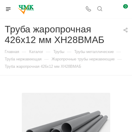
0
Труба жаропрочная
426х12 мм ХН28ВМАБ
—
—
—
—
Главная
Каталог
Трубы
Трубы металлические
—
—
Труба нержавеющая
Жаропрочные трубы нержавеющие
Труба жаропрочная 426х12 мм ХН28ВМАБ