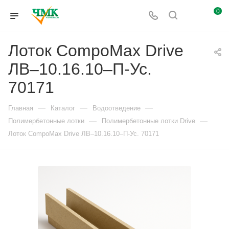
0
Лоток CompoMax Drive
ЛВ–10.16.10–П-Ус.
70171
—
—
—
Главная
Каталог
Водоотведение
—
—
Полимербетонные лотки
Полимербетонные лотки Drive
Лоток CompoMax Drive ЛВ–10.16.10–П-Ус. 70171