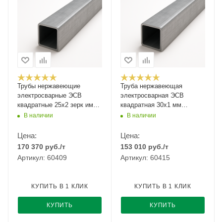
Трубы нержавеющие
Труба нержавеющая
электросварные ЭСВ
электросварная ЭСВ
квадратные 25х2 зерк имп
квадратная 30х1 мм
ASTM A554, длина 6 м,
шлифованная ASTM A554
В наличии
В наличии
марка AISI 304 08Х18Н10
AISI 304 08Х18Н10 6 м
Цена:
Цена:
170 370
руб.
/т
153 010
руб.
/т
Артикул: 60409
Артикул: 60415
КУПИТЬ В 1 КЛИК
КУПИТЬ В 1 КЛИК
КУПИТЬ
КУПИТЬ