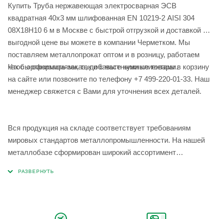
Купить Труба нержавеющая электросварная ЭСВ
квадратная 40х3 мм шлифованная EN 10219-2 AISI 304
08Х18Н10 6 м в Москве с быстрой отгрузкой и доставкой по
выгодной цене вы можете в компании Черметком. Мы
поставляем металлопрокат оптом и в розницу, работаем
Чтобы оформить заказ, добавьте нужные товары в корзину
как с организациями, так и с частными клиентами.
на сайте или позвоните по телефону +7 499-220-01-33. Наш
менеджер свяжется с Вами для уточнения всех деталей.
Вся продукция на складе соответствует требованиям
мировых стандартов металлопромышленности. На нашей
металлобазе сформирован широкий ассортимент
металлопроката, который позволяет учесть любые
запросы по типу, назначению, размерам и техническим
параметрам.