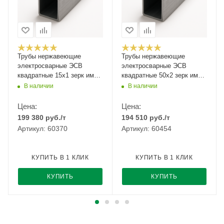
Трубы нержавеющие
Трубы нержавеющие
электросварные ЭСВ
электросварные ЭСВ
квадратные 15х1 зерк имп
квадратные 50х2 зерк имп
ASTM A554, длина 6 м,
ASTM A554, длина 6 м,
В наличии
В наличии
марка AISI 304 08Х18Н10
марка AISI 304 08Х18Н10
Цена:
Цена:
199 380
руб.
/т
194 510
руб.
/т
Артикул: 60370
Артикул: 60454
КУПИТЬ В 1 КЛИК
КУПИТЬ В 1 КЛИК
КУПИТЬ
КУПИТЬ