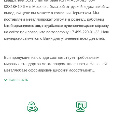
квадратная 50х1.5 мм матовая ASTM A554 AISI 304
08Х18Н10 6 м в Москве с быстрой отгрузкой и доставкой по
выгодной цене вы можете в компании Черметком. Мы
поставляем металлопрокат оптом и в розницу, работаем
Чтобы оформить заказ, добавьте нужные товары в корзину
как с организациями, так и с частными клиентами.
на сайте или позвоните по телефону +7 499-220-01-33. Наш
менеджер свяжется с Вами для уточнения всех деталей.
Вся продукция на складе соответствует требованиям
мировых стандартов металлопромышленности. На нашей
металлобазе сформирован широкий ассортимент
металлопроката, который позволяет учесть любые
запросы по типу, назначению, размерам и техническим
параметрам.