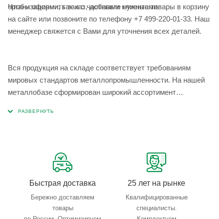
Чтобы оформить заказ, добавьте нужные товары в корзину
организациями, так и с частными клиентами.
на сайте или позвоните по телефону +7 499-220-01-33. Наш
менеджер свяжется с Вами для уточнения всех деталей.
Вся продукция на складе соответствует требованиям
мировых стандартов металлопромышленности. На нашей
металлобазе сформирован широкий ассортимент
металлопроката, который позволяет учесть любые
запросы по типу, назначению, размерам и техническим
параметрам.
Быстрая доставка
25 лет на рынке
Бережно доставляем
Квалифицированные
товары
специалисты.
по России. Оптимизируем
Комплектуем