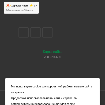
Карта сайта
2000-2026 ©
Мы используем cookie для корректной работы нашего сайта
и сервиса.
Цены, указанные на сайте, носят справочный характер и не
Продолжая использовать наши сайт и сервис, вы
являются офертой (в соответствии со ст. 435 ГК РФ). Они могут
соглашаетесь на использование файлов cookie.