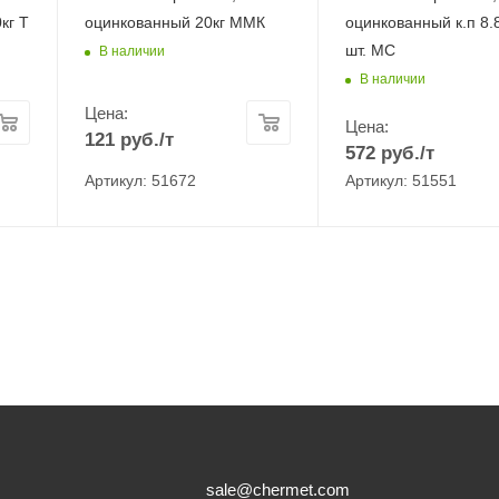
кг Т
оцинкованный 20кг ММК
оцинкованный к.п 8.
шт. МС
В наличии
В наличии
Цена:
Цена:
121
руб.
/т
572
руб.
/т
Артикул: 51672
Артикул: 51551
sale@chermet.com