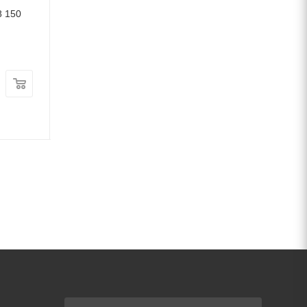
8 150
покрытия 25кг Р
В наличии
В наличии
Цена:
Цена:
167
руб.
/т
3 489
руб.
/т
Артикул: 50983
Артикул: 51610