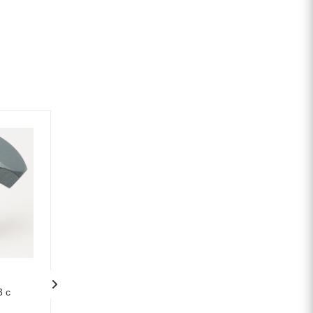
3 с
Болт М16x80 ГОСТ 7798-70
Болт М10х70 DIN
с неполной резьбой,
полной резьбой,