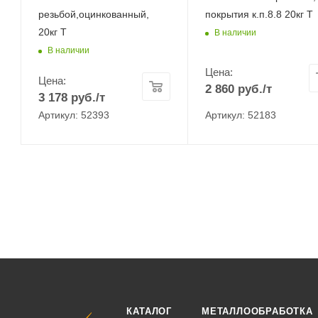
резьбой,оцинкованный,
покрытия к.п.8.8 20кг Т
20кг Т
В наличии
В наличии
Цена:
Цена:
2 860
руб.
/т
3 178
руб.
/т
Артикул: 52393
Артикул: 52183
КАТАЛОГ
МЕТАЛЛООБРАБОТКА