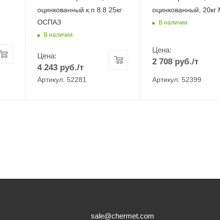
оцинкованный к.п 8.8 25кг
оцинкованный, 20кг
ОСПАЗ
В наличии
В наличии
Цена:
Цена:
2 708
руб.
/т
4 243
руб.
/т
Артикул: 52281
Артикул: 52399
sale@chermet.com