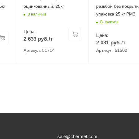
5кг
оцинкованный, 25кг
резьбой без покрыти
упаковка 25 кг РМЗ
В наличии
В наличии
Цена:
Цена:
2 633
руб.
/т
2 031
руб.
/т
Артикул: 51714
Артикул: 51502
sale@chermet.com