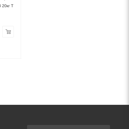
 20кг Т
покрытия, упаковка 20 кг
покрытия 20кг М
ММК
В наличии
В наличии
Цена:
Цена:
2 141
руб.
/т
2 294
руб.
/т
Артикул: 51369
Артикул: 51518