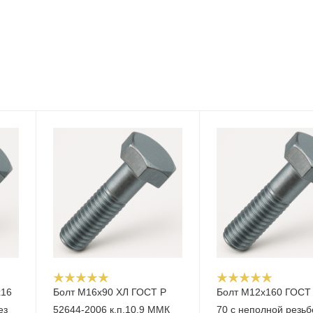
х16
Болт М16x90 ХЛ ГОСТ Р
Болт М12x160 ГОСТ 
ез
52644-2006 к.п.10.9 ММК
70 с неполной резьб