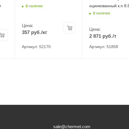
г
оцинкованный к.п 8.8
В наличии
В наличии
Цена:
Цена:
357
руб.
/кг
2 871
руб.
/т
Артикул: 52170
Артикул: 51858
sale@chermet.com